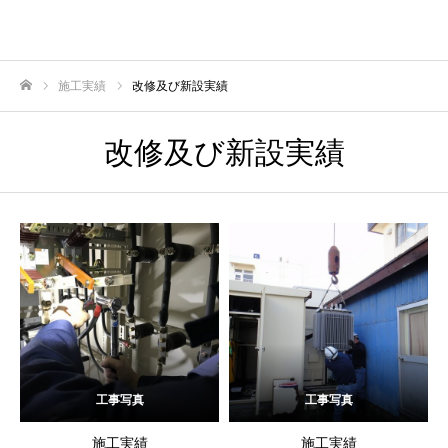
施工実績
改修及び新設実績
ホーム
改修及び新設実績
工事写真
工事写真
施工実績
施工実績