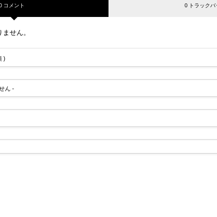
0 コメント
0 トラックバ
りません。
 )
せん -